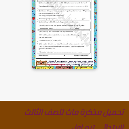
تحميل مذكرة ماث للصف الثالث
الابتدائي ترم اول