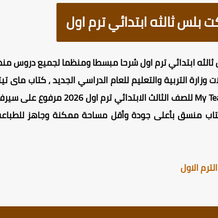
 بلس ثالثه ابتدائي ترم اول
الثه ابتدائي ترم اول شرحا مبسطا ومنظما لجميع دروس منهج
خر تعديلات وزارة التربية والتعليم للعام الدراسي الجديد ، كتاب ماى
مجاني للتحميل تماما ، كتاب My Teacher للص
 بنسخته الأصلية PDF ، الكتاب منسق بأعلى جودة وأقل مساحة ممكنة وجاهز
لترم الاول