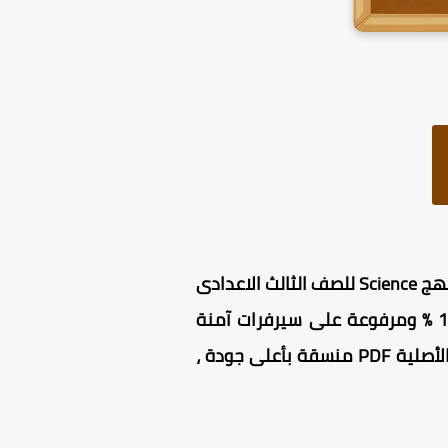
حمل مجانا أقوى مراجعة Science للصف الثالث الاعدادى لغات الترم الثانى 2025 ، وذلك وفقا لـ منهج Science للصف الثالث الاعدادى
مراجعة Science للصف الثالث الاعدادى لغات 2025 ترم ثاني مجانية للتحميل 100 % ومرفوعة على سيرفرات آمنة
وسريعة التحميل (تحميل مباشر) ، مراجعة ساينس للصف الثالث الإعدادي الترم الثاني بنسختها الأصلية PDF منسقة بأعلى جودة ،