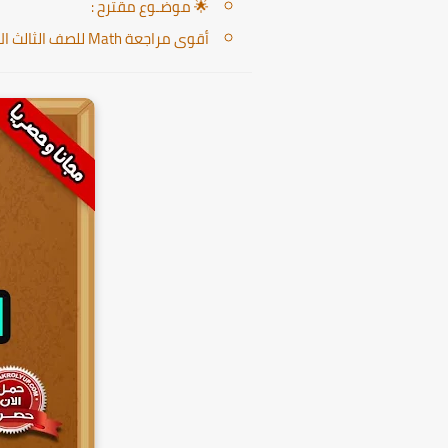
🌟 موضـوع مقترح :
أقوى مراجعة Math للصف الثالث الاعدادى لغات ترم ثانى 2025