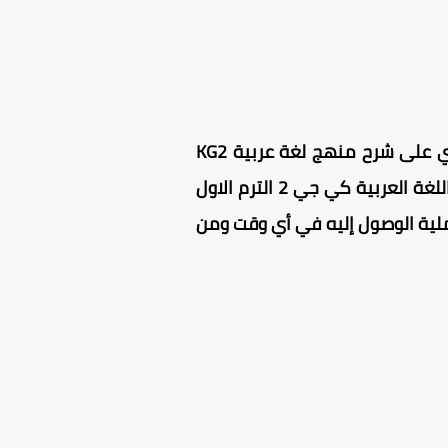
حمل مجانا كتاب الباهر KG2 لغة عربية الترم الاول 2024 ، مذكرة تأسيس لغة عربية KG2 تحتوي على شرح منهج لغة عربية KG2
الترم الاول ، كتاب الباهر KG2 عربي الترم الاول مجاني للتحميل 100 % ، كتاب الباهر KG2 منهج اللغة العربية كي جي 2 الترم الاول
يل (تحميل مباشر) بنسخته الأصلية PDF ، مما يسهل عملية الوصول إليه في أي وقت ومن