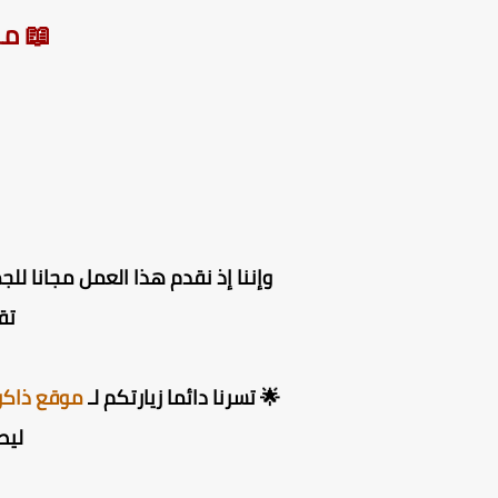
📖 مر
وإننا إذ نقدم هذا العمل مجانا للج
تق
🌟 تسرنا دائما زيارتكم لـ
موقع ذاكر
ليص