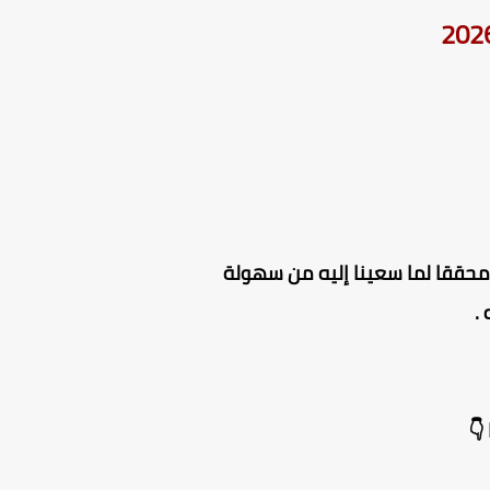
ون محققا لما سعينا إليه من سهولة
.
👇