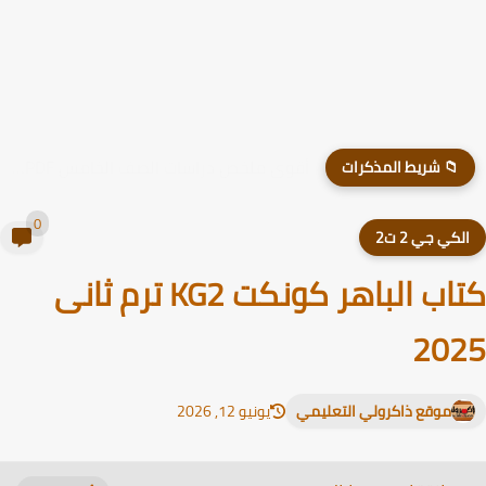
أقوى ملخص دراسات الصف الخامس PDF الترم الأول 2026
📁 شريط المذكرات
0
لكي جي 2 ت2
كتاب الباهر كونكت KG2 ترم ثانى
20
موقع ذاكرولي التعليمي
يونيو 12, 2026