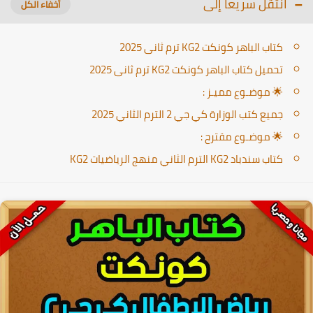
انتقل سريعا إلى
كتاب الباهر كونكت KG2 ترم ثانى 2025
تحميل كتاب الباهر كونكت KG2 ترم ثانى 2025
🌟 موضـوع مميـز :
جميع كتب الوزارة كي جي 2 الترم الثاني 2025
🌟 موضـوع مقترح :
كتاب سندباد KG2 الترم الثاني منهج الرياضيات KG2