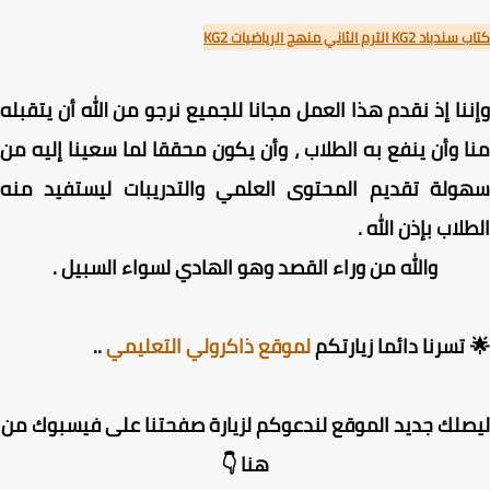
KG الترم الثاني منهج الرياضيات KG2
نا إذ نقدم هذا العمل مجانا للجميع نرجو من الله أن يتقبله
 وأن ينفع به الطلاب ، وأن يكون محققا لما سعينا إليه من
ولة تقديم المحتوى العلمي والتدريبات ليستفيد منه
لاب بإذن الله .
والله من وراء القصد وهو الهادي لسواء السبيل .
تسرنا دائما زيارتكم
لموقع ذاكرولي التعليمي
..
لك جديد الموقع لندعوكم لزيارة صفحتنا على فيسبوك من
هنا 👇