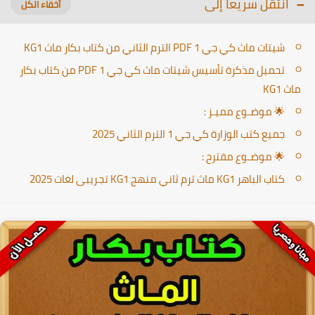
انتقل سريعا إلى
شيتات ماث كي جي 1 PDF الترم الثاني من كتاب بكار ماث KG1
تحميل مذكرة تأسيس شيتات ماث كي جي 1 PDF من كتاب بكار
ماث KG1
🌟 موضـوع مميـز :
جميع كتب الوزارة كي جي 1 الترم الثاني 2025
🌟 موضـوع مقترح :
كتاب الباهر KG1 ماث ترم ثاني منهج KG1 تجريبى لغات 2025