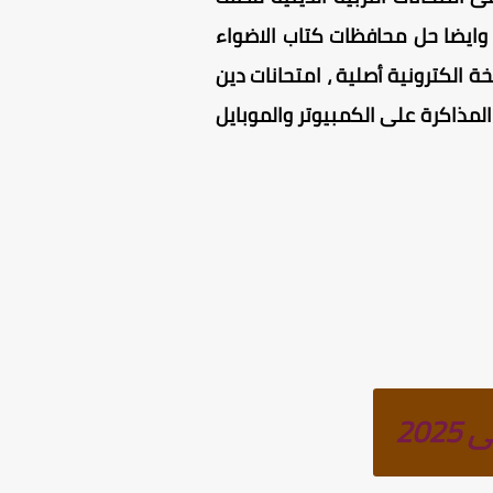
، وايضا حل محافظات كتاب الاضواء
ات دين للصف الثاني الاعدادى الترم الثاني PDF عبارة عن نسخة الكترونية أصلية ، امتحانات دين
للطباعة وكذلك المذاكرة على الكمبيوتر والموبايل
20