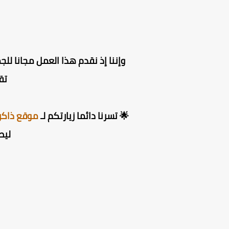
وإننا إذ نقدم هذا العمل مجانا للج
تق
🌟 تسرنا دائما زيارتكم لـ
موقع ذاكر
ليص