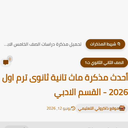
تحميل مذكرة دراسات الصف الخامس الابتدائي الترم الاول 2026
📁 شريط المذكرات
0
لصف الثاني الثانوي ت1
دث مذكرة ماث تانية ثانوى ترم اول
 القسم الادبي
موقع ذاكرولي التعليمي
يونيو 12, 2026