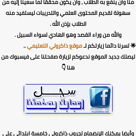
ا وأن ينفع به الطلاب ، وأن يكون محققا لما سعينا إليه من
سهولة تقديم المحتوى العلمي والتدريبات ليستفيد منه
الطلاب بإذن الله .
والله من وراء القصد وهو الهادي لسواء السبيل .
تسرنا دائما زيارتكم لـ
موقع ذاكرولي التعليمي
..
صلك جديد الموقع ندعوكم لزيارة صفحتنا على فيسبوك من
هنا 👇
يضا يمكنك الإنضمام لجروب ذاكرولي خامسة ابتدائي على