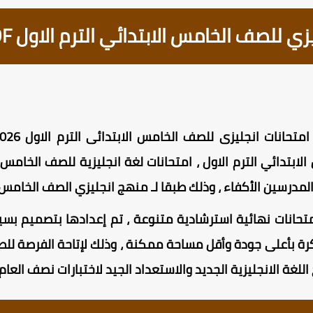
ي للصف الخامس الابتدائي الترم الاول PDF
درسين الأكفاء ، وذلك طبقا لـ منهج انجليزي الصف الخامس 2026 .
حانات نهائية استرشادية متنوعة ، تم إعدادها بتصميم بس
رة بأعلى جودة وأقل مساحة ممكنة ، وذلك لإتاحة الفرصة للطال
غة الانجليزية الجديد والاستعداد الجيد لاختبارات نصف العام 