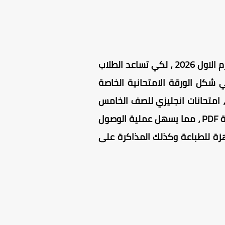
يحرص العديد من أولياء الأمور على تحميل أفضل امتحانات انجليزي للصف الخامس الابتدائي الترم الاول 2026 ، لكي تساعد الطلاب
الجديد 2026 ، وكذلك التدرب جيدا علي شكل الورقة الامتحانية الخاصة
 ، امتحانات انجليزي للصف الخامس
الابتدائي ترم اول مرفوعة على سيرفرات آمنة وسريعة التحميل (تحميل مباشر) بنسختها الأصلية PDF ، مما يسهل عملية الوصول
 في أي وقت ومن أي مكان ، امتحانات انجليزى خامسة ابتدائى ترم اول 2026 جاهزة للطباعة وكذلك المذاكرة على