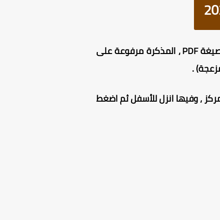
من هنا بصيغة PDF ، المذكرة مرفوعة على
زعجة) .
كز ، وفيها انزل للأسفل ثم اضغط