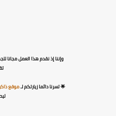
وإننا إذ نقدم هذا العمل مجانا للج
تق
🌟 تسرنا دائما زيارتكم لـ
موقع ذاكر
ليص