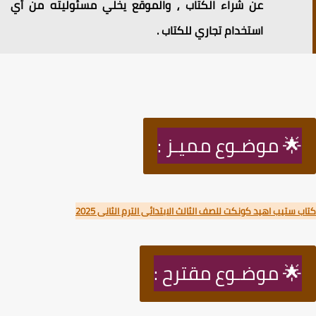
عن شراء الكتاب ⸲ والموقع يخلي مسئوليته من أي
استخدام تجاري للكتاب .
🌟 موضـوع مميـز :
 ستيب اهيد كونكت للصف الثالث الابتدائى الترم الثانى 2025
🌟 موضـوع مقترح :