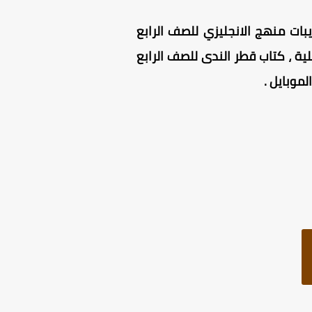
بات منهج الانجليزي للصف الرابع
 الابتدائي الترم الثاني PDF كامل بنسخته الأصلية ، كتاب قطر الندى للصف الرابع
موبايل .