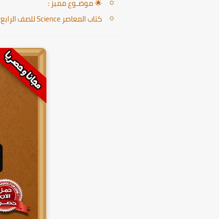
🌟 موضـوع مميز :
كتاب المعاصر Science للصف الرابع الابتدائي الترم الثاني 2024