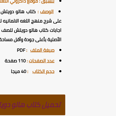
تنسيق
:
موقع ذاكرولي التع
الوصف
:
اجابات كتاب هالو دويتش للصف الثاني الثانوي 2025 PDF ، كتاب Hallo Deutsch للص
الأصلية بأعلى جودة وأقل مساح
صيغة الملف
:
PDF
عدد الصفحات
:
110 صفحة
حجم الكتاب
:
40 ميجا
تحميل كتاب هالو دويتش للصف ال