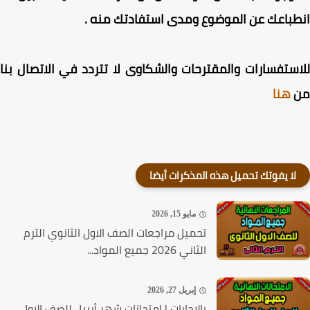
الصف الثاني الثانوي
 أعجبك الموضوع لا تبخل علينا بمشاركته عبر أزرار المشاركة
وجودة بالأسفل ، ولا تنس أن تترك لنا تعليقاً لتبين لنا
باعك عن الموضوع ومدى استفادتك منه .
ستفسارات والمقترحات والشكاوى لا تتردد في الاتصال بنا
هنا