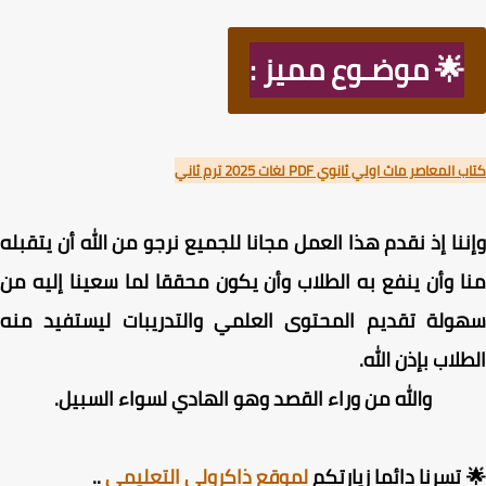
🌟 موضـوع مميز :
لمعاصر ماث اولي ثانوي PDF لغات 2025 ترم ثاني
نا إذ نقدم هذا العمل مجانا للجميع نرجو من الله أن يتقبله
 وأن ينفع به الطلاب وأن يكون محققا لما سعينا إليه من
ولة تقديم المحتوى العلمي والتدريبات ليستفيد منه
لاب بإذن الله.
والله من وراء القصد وهو الهادي لسواء السبيل.
تسرنا دائما زيارتكم
لموقع ذاكرولي التعليمي
..