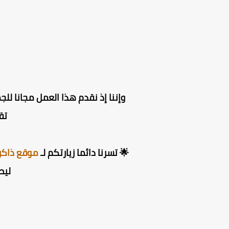
وإننا إذ نقدم هذا العمل مجانا للج
تق
🌟 تسرنا دائما زيارتكم لـ
موقع ذاكر
ليص