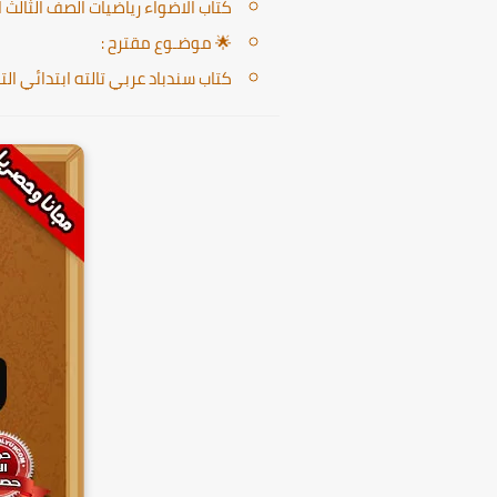
كتاب الاضواء رياضيات الصف الثالث الابت
🌟 موضـوع مقترح :
كتاب سندباد عربي تالته ابتدائي الترم ا