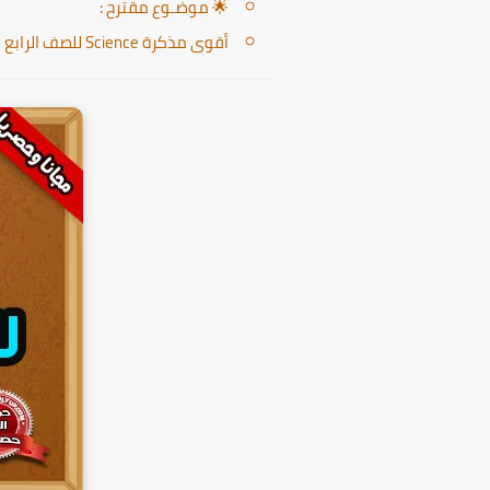
🌟 موضـوع مقترح :
أقوى مذكرة Science للصف الرابع الابتدائى الترم الثانى 2025