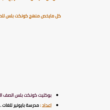
كل مايخص منهج كونكت بلس للصف ال
بوكليت كونكت بلس الصف الرابع ال
اعداد
:
مدرسة بايونير للغات .