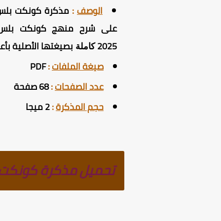
الوصف
:
على شرح منهج كونكت بلس للص
2025
بصيغتها الأصلية بأ
كاملة
صيغة الملفات
:
PDF
عدد الصفحات
:
68 صفحة
حجم المذكرة
:
2 ميجا
تحميل مذكرة كونكت بلس 