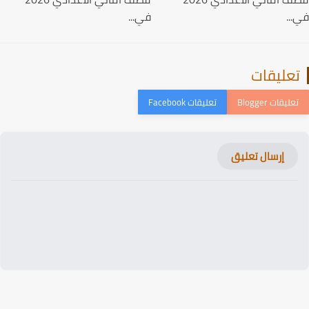
..
في...
عليقات
إرسال تعليق