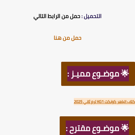
التحميل :
حمل من الرابط التالي
حمل من هنا
🌟 موضـوع مميـز :
باهر كونكت KG1 ترم ثاني 2025
🌟 موضـوع مقترح :