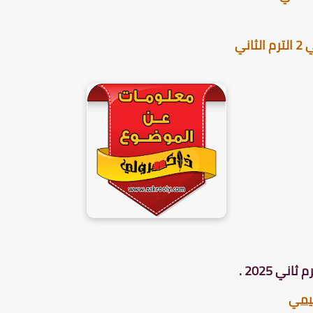
ني
ليمي