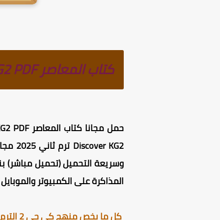
كتاب المعاصر Discover KG2 PDF الترم الثاني 2025
المذاكرة على الكمبيوتر والموبايل .
كل ما يخص منهج كي جي 2 الترم الثاني