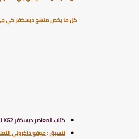
كل ما يخص منهج ديسكفر كي جي 2 الترم الثا
كتاب المعاصر ديسكفر KG2 ترم ثاني 2025 .
تنسيق
:
موقع ذاكرولي التع