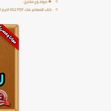
🌟 موضـوع مقترح :
كتاب المعاصر ماث KG2 PDF الترم الثاني 2025