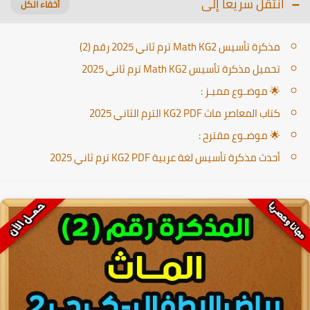
انتقل سريعا إلى
مذكرة تأسيس Math KG2 ترم ثاني 2025 رقم (2)
تحميل مذكرة تأسيس Math KG2 ترم ثاني 2025
🌟 موضـوع مميـز :
كتاب المعاصر ماث KG2 PDF الترم الثاني 2025
🌟 موضـوع مقترح :
أحدث مذكرة تأسيس لغة عربية KG2 PDF ترم ثاني 2025