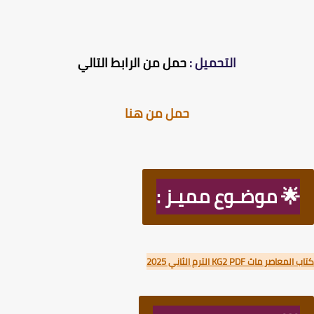
التحميل :
حمل من الرابط التالي
حمل من هنا
🌟 موضـوع مميـز :
عاصر ماث KG2 PDF الترم الثاني 2025