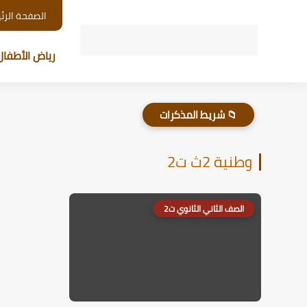
الصفحة الرئ
رياض الأطفال
📁 شريط المذكرات
وطنية 2ث ت2
الصف الثاني الثانوي ت2