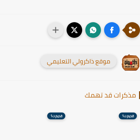
موقع ذاكرولي التعليمي
ذكرات قد تهمك
قديم ت1
قديم ت1