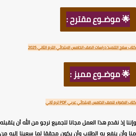
🌟 موضـوع مقترح :
 سلاح التلميذ دراسات الصف الخامس الابتدائي الترم الثاني 2025
🌟 موضـوع مميز :
الاضواء للصف الخامس الابتدائي عربي PDF ترم ثاني
نا إذ نقدم هذا العمل مجانا للجميع نرجو من الله أن يتقبله
 وأن ينفع به الطلاب وأن يكون محققا لما سعينا إليه من