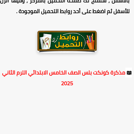
بالأسفل ، ستفتح لك صفحة التحميل بالمركز ، وفيها انز
.
للأسفل ثم اضغط على أحد روابط التحميل الموجود
مذكرة كونكت بلس الصف الخامس الابتدائي الترم الثاني

2025