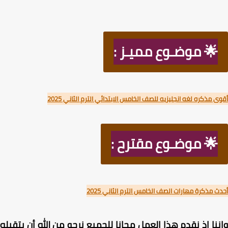
🌟 موضـوع مميـز :
 مذكره لغه انجليزيه للصف الخامس الابتدائي الترم الثاني 2025
🌟 موضـوع مقترح :
 مذكرة مهارات الصف الخامس الترم الثاني 2025
نا إذ نقدم هذا العمل مجانا للجميع نرجو من الله أن يتقبله